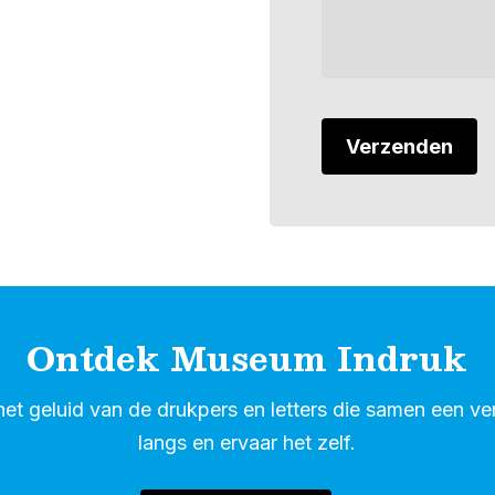
Ontdek Museum Indruk
 het geluid van de drukpers en letters die samen een v
langs en ervaar het zelf.