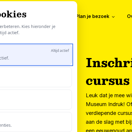
ookies
ntdek
Activiteiten
Plan je bezoek
O
erbeteren. Kies hieronder je
ijd actief.
Altijd actief
Inschr
tief.
cursus
Leuk dat je mee wi
Museum Indruk! Of 
verdiepende cursus 
aan de slag met bi
nties.
een eeuwenoud am