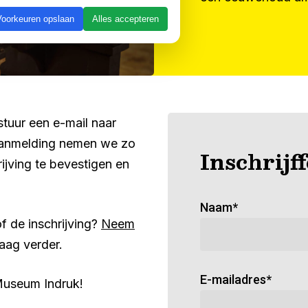
Voorkeuren opslaan
Alles accepteren
 stuur een e-mail naar
aanmelding nemen we zo
Inschrijf
rijving te bevestigen en
Naam*
f de inschrijving?
Neem
aag verder.
E-mailadres*
 Museum Indruk!