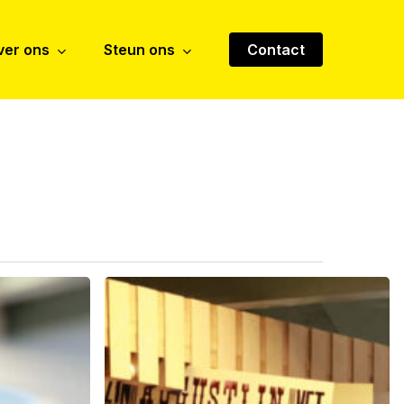
ver ons
Steun ons
Contact
Cursus
Linoleumsnede