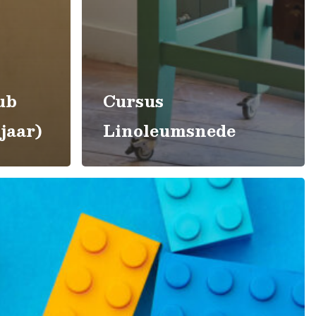
ub
Cursus
 jaar)
Linoleumsnede