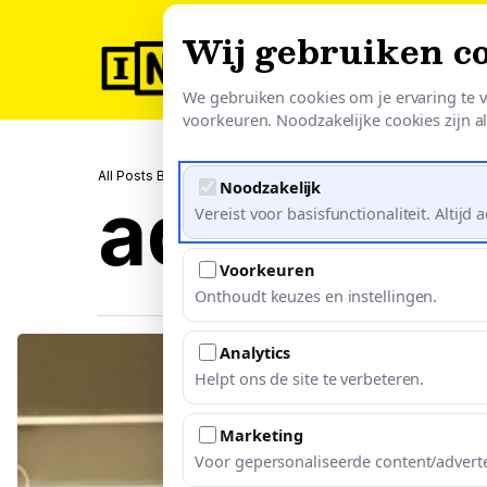
Skip
Wij gebruiken c
to
O
main
We gebruiken cookies om je ervaring te v
content
voorkeuren. Noodzakelijke cookies zijn alt
All Posts By
Noodzakelijk
admin
Vereist voor basisfunctionaliteit. Altijd ac
Voorkeuren
Onthoudt keuzes en instellingen.
Gezocht:
Analytics
Helpt ons de site te verbeteren.
Gastvrouw
of
Marketing
gastheer
Voor gepersonaliseerde content/adverte