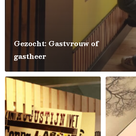
Gezocht: Gastvrouw of
gastheer
Vrij
Workshop
werken
Toyobo
op
etsen
de
Letterpress-
afdeling