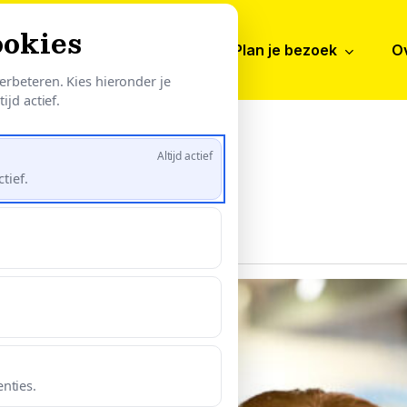
ookies
ntdek
Activiteiten
Plan je bezoek
O
erbeteren. Kies hieronder je
ijd actief.
Altijd actief
tief.
Kinderdruk
club
(vanaf
8
nties.
t/m