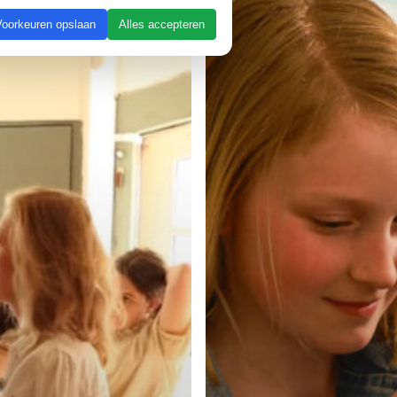
12
Voorkeuren opslaan
Alles accepteren
jaar)