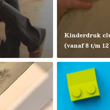
Kinderdruk cl
(vanaf 8 t/m 12
Drukken
met
LEGO