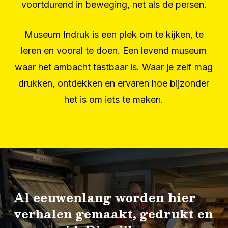
voortdurend in beweging, net als de persen.
Museum Indruk is een plek om te kijken, te
leren en vooral te doen. Een levend museum
waar het ambacht tastbaar is. Waar je zelf mag
drukken, ontdekken en ervaren hoe bijzonder
het is om iets te maken.
Al
eeuwenlang
worden
hier
verhalen
gemaakt,
gedrukt
en