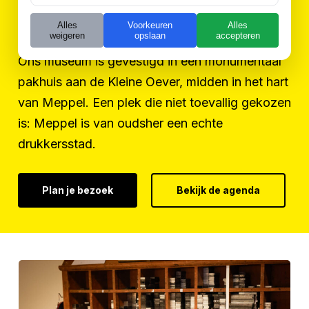
Midden in drukkersstad
Meppel
Alles
Voorkeuren
Alles
weigeren
opslaan
accepteren
Ons museum is gevestigd in een monumentaal
pakhuis aan de Kleine Oever, midden in het hart
van Meppel. Een plek die niet toevallig gekozen
is: Meppel is van oudsher een echte
drukkersstad.
Plan je bezoek
Bekijk de agenda