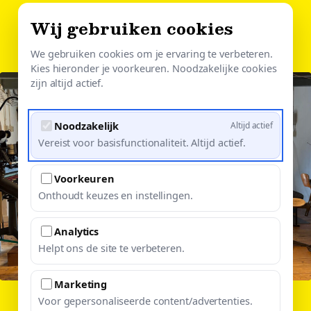
Skip
Wij gebruiken cookies
Menu
to
Close
main
We gebruiken cookies om je ervaring te verbeteren.
Menu
Kies hieronder je voorkeuren. Noodzakelijke cookies
content
zijn altijd actief.
Noodzakelijk
Altijd actief
Vereist voor basisfunctionaliteit. Altijd actief.
Voorkeuren
Onthoudt keuzes en instellingen.
Analytics
Helpt ons de site te verbeteren.
Marketing
Voor gepersonaliseerde content/advertenties.