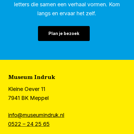
letters die samen een verhaal vormen. Kom
langs en ervaar het zelf.
Plan je bezoek
Museum Indruk
Kleine Oever 11
7941 BK Meppel
info@museumindruk.nl
0522 – 24 25 65