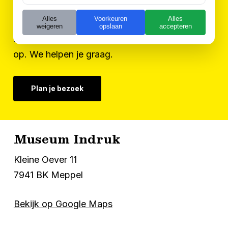
Contact
Alles
Voorkeuren
Alles
Heb je een vraag of wil je meer weten over
weigeren
opslaan
accepteren
Museum Indruk? Neem gerust contact met ons
op. We helpen je graag.
Plan je bezoek
Museum Indruk
Kleine Oever 11
7941 BK Meppel
Bekijk op Google Maps