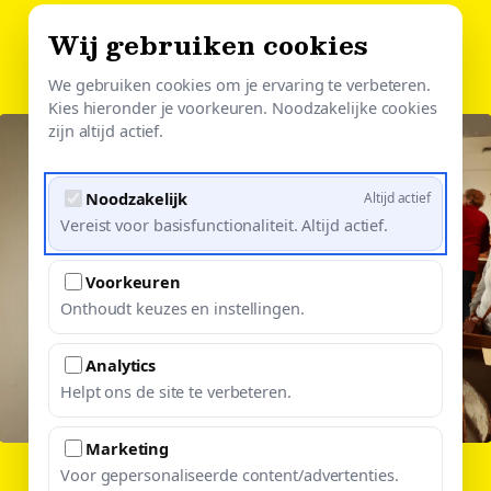
Skip
Wij gebruiken cookies
Menu
to
Close
main
We gebruiken cookies om je ervaring te verbeteren.
Menu
Kies hieronder je voorkeuren. Noodzakelijke cookies
content
zijn altijd actief.
Noodzakelijk
Altijd actief
Vereist voor basisfunctionaliteit. Altijd actief.
Voorkeuren
Onthoudt keuzes en instellingen.
Analytics
Helpt ons de site te verbeteren.
Marketing
Voor gepersonaliseerde content/advertenties.