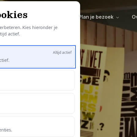
ookies
ntdek
Activiteiten
Plan je bezoek
O
erbeteren. Kies hieronder je
ijd actief.
Altijd actief
tief.
nties.