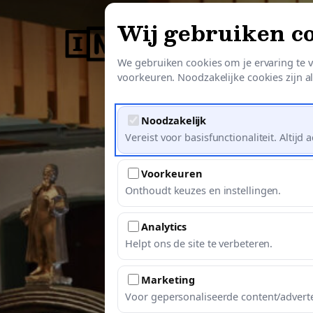
Skip
Wij gebruiken c
to
O
main
We gebruiken cookies om je ervaring te v
content
voorkeuren. Noodzakelijke cookies zijn alt
Noodzakelijk
Vereist voor basisfunctionaliteit. Altijd ac
Voorkeuren
Onthoudt keuzes en instellingen.
Analytics
Helpt ons de site te verbeteren.
Marketing
Voor gepersonaliseerde content/adverte