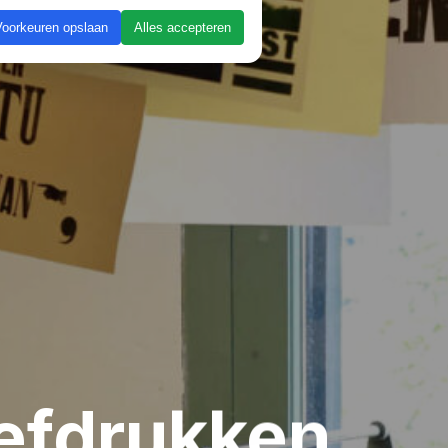
Voorkeuren opslaan
Alles accepteren
efdrukken